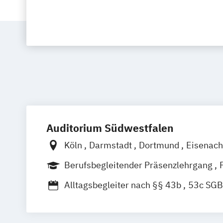
Auditorium Südwestfalen
Köln
Darmstadt
Dortmund
Eisenac
Gießen
Hamburg
Hannover
Kassel
Berufsbegleitender Präsenzlehrgang
Mannheim
Münster
Siegen
Trier
Vollzeit
Alltagsbegleiter nach §§ 43b
53c SGB
Besondere Kenntnisse in der Gerontops
Fachexperte für Palliative Care