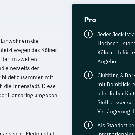
Pro
Jeder Jeck ist 
. Einwohnern die
Hochschulstand
zuletzt wegen des Kölner
Köln auch für 
 der im zweiten
Angebot
nd einerseits der
Clubbing & Bar-
r bildet zusammen mit
mit Domblick, e
 die Innenstadt. Diese
oder lieber K
oder Hansaring umgeben,
Stell besser sc
Verlängerung d
Als Standort b
klassische Medienstadt
internationaler