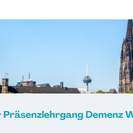
 Präsenzlehrgang Demenz We