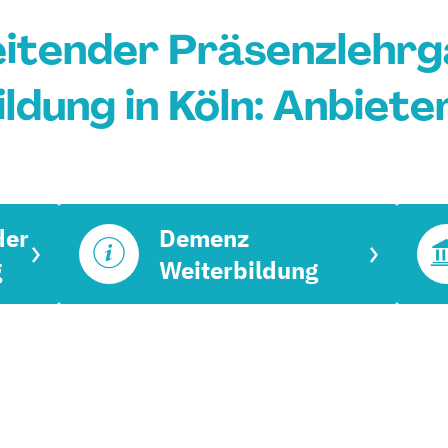
eitender Präsenzlehr
ldung in Köln: Anbiete
der
Demenz
g
Weiterbildung