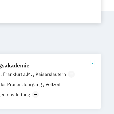
ngsakademie
d
Frankfurt a.M.
Kaiserslautern
el
Koblenz
Nürmbrecht
Siegen
nder Präsenzlehrgang
Vollzeit
edienstleitung
gedienstleiter
ent inkl. Fachkraft für