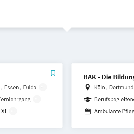
BAK - Die Bildu
h
Essen
Fulda
Köln
Dortmun
Koblenz
Karlsruhe
Kass
Fernlehrgang
Berufsbegleite
 XI
Ambulante Pfleg
ychiatrie
Ambulanter Pfle
Betreuungsassist