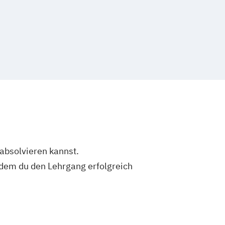
ng
t / Präventionsbeauftragter
er
Fachkraft Neurologische Pflege
tiv Pflege
ychiatrie/Gerontopsychiatrie
rische Fachkraft
Gerontotherapeut
agter
Pflegeberater
er
/Pflegesachverständige nach § 53 SGB
/Pflegesachverständiger
 absolvieren kannst.
Präventionsberater
dem du den Lehrgang erfolgreich
r Pflegerische Hilfskräfte
ragter
Qualitätsmanager
ter