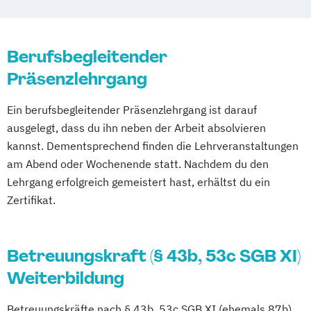
Fachkraft für Pflege- und Sozialberatung
Fachkraft für außerklinische Intensivpflege
Berufsbegleitender
Präsenzlehrgang
Fachwirt Pflegedienstleitung in der
Altenpflege
Ein berufsbegleitender Präsenzlehrgang ist darauf
Gerontopsychiatrische Fachkraft
ausgelegt, dass du ihn neben der Arbeit absolvieren
Handlungskompetenzen in der
kannst. Dementsprechend finden die Lehrveranstaltungen
Gerontopsychiatrie
am Abend oder Wochenende statt. Nachdem du den
Heim- und Enrichtungsleiter
Lehrgang erfolgreich gemeistert hast, erhältst du ein
Hygienebeauftragter
Zertifikat.
Lebensbegleitung für demenziell
veränderte Menschen (Demenzassistenz)
Manager der Pflege
Betreuungskraft (§ 43b, 53c SGB XI)
Palliative-Care-Assistent
Weiterbildung
Pflegeberatung in Pflegestationen
Pflegedienstleiter
Praxisanleiter
Betreuungskräfte nach § 43b, 53c SGB XI (ehemals 87b)