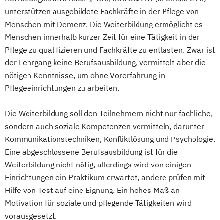
unterstützen ausgebildete Fachkräfte in der Pflege von
Qualitätsmanagementbeauftragter in der
Menschen mit Demenz. Die Weiterbildung ermöglicht es
Pflege
Menschen innerhalb kurzer Zeit für eine Tätigkeit in der
Vertiefung und Wiederholung für
Pflege zu qualifizieren und Fachkräfte zu entlasten. Zwar ist
Pflegedienstleitung
der Lehrgang keine Berufsausbildung, vermittelt aber die
Vertiefung und Wiederholung für
nötigen Kenntnisse, um ohne Vorerfahrung in
Wohnbereichsleitung
Pflegeeinrichtungen zu arbeiten.
Wohnbereichsleiter
Die Weiterbildung soll den Teilnehmern nicht nur fachliche,
sondern auch soziale Kompetenzen vermitteln, darunter
Kommunikationstechniken, Konfliktlösung und Psychologie.
Eine abgeschlossene Berufsausbildung ist für die
Weiterbildung nicht nötig, allerdings wird von einigen
Einrichtungen ein Praktikum erwartet, andere prüfen mit
Hilfe von Test auf eine Eignung. Ein hohes Maß an
Motivation für soziale und pflegende Tätigkeiten wird
vorausgesetzt.