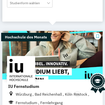
Studienform wählen
Hochschule des Monats
IU Fernstudium
Würzburg
Bad Reichenhall
Köln
Rostock
Freiburg
Kiel
Frankfurt am Main
Fernstudium
Fernlehrgang