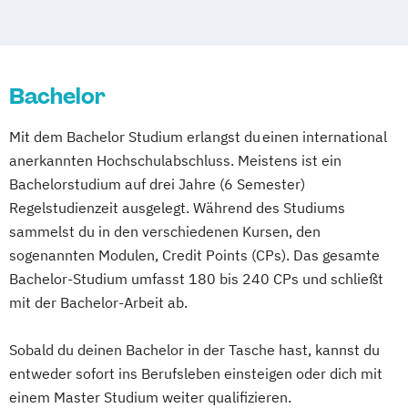
Schwentinental / Kiel
Stein / Nürnberg
Gesundheitsmanagement
Studienzentrum Judenburg
Wuppertal
Prichsenstadt
Heil­pädagogik und Inklusive Pädagogik
Online-Campus
Heidelberg
Komplementäre Heilverfahren in der
Bachelor
Schmerztherapie
Logopädie
Mit dem Bachelor Studium erlangst du einen international
Medical Fitness & Athletic Management
anerkannten Hochschulabschluss. Meistens ist ein
Medizinalfachberufe
Bachelorstudium auf drei Jahre (6 Semester)
Naturheilkunde und komplementäre
Regelstudienzeit ausgelegt. Während des Studiums
Heilverfahren
sammelst du in den verschiedenen Kursen, den
Osteopathie i.V.
Sozialmanagement
sogenannten Modulen, Credit Points (CPs). Das gesamte
Bachelor-Studium umfasst 180 bis 240 CPs und schließt
mit der Bachelor-Arbeit ab.
Sobald du deinen Bachelor in der Tasche hast, kannst du
entweder sofort ins Berufsleben einsteigen oder dich mit
einem Master Studium weiter qualifizieren.