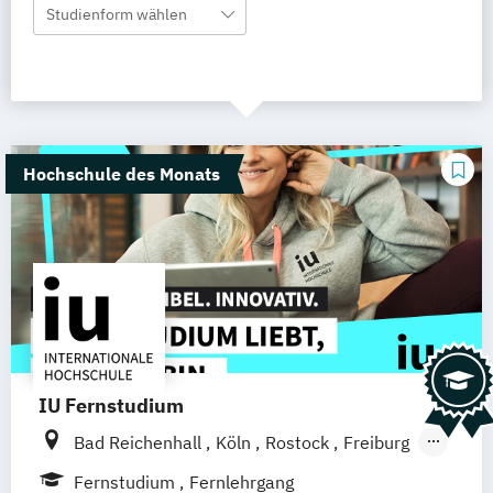
Studienform wählen
Hochschule des Monats
IU Fernstudium
Bad Reichenhall
Köln
Rostock
Freiburg
Kiel
Frankfurt am Main
Stuttgart
Fernstudium
Fernlehrgang