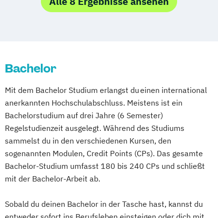
Alle 8 Ergebnisse ansehen
Medizinalfachberufe
Naturheilkunde und komplementäre
Heilverfahren
Osteopathie i.V.
Sozialmanagement
Bachelor
Mit dem Bachelor Studium erlangst du einen international
anerkannten Hochschulabschluss. Meistens ist ein
Bachelorstudium auf drei Jahre (6 Semester)
Regelstudienzeit ausgelegt. Während des Studiums
sammelst du in den verschiedenen Kursen, den
sogenannten Modulen, Credit Points (CPs). Das gesamte
Bachelor-Studium umfasst 180 bis 240 CPs und schließt
mit der Bachelor-Arbeit ab.
Sobald du deinen Bachelor in der Tasche hast, kannst du
entweder sofort ins Berufsleben einsteigen oder dich mit