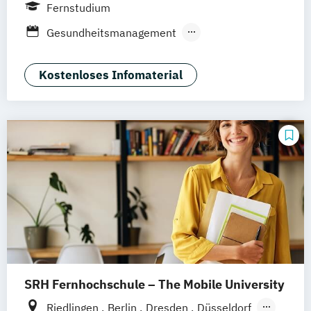
Leipzig
Frankfurt am Main
Berlin
Fernstudium
Hamburg
Düsseldorf
München
Gesundheitsmanagement
Dortmund
Nürnberg
Rechtliche Betreuung
Soziale Arbeit
Sozialmanagement
Kostenloses Infomaterial
SRH Fernhochschule – The Mobile University
Riedlingen
Berlin
Dresden
Düsseldorf