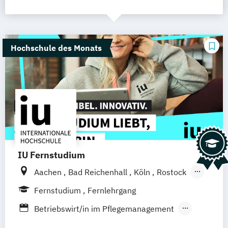
Hochschule des Monats
IU Fernstudium
Aachen
Bad Reichenhall
Köln
Rostock
Freiburg
Kiel
Frankfurt am Main
Fernstudium
Fernlehrgang
Stuttgart
Dresden
Basel
Bielefeld
Betriebswirt/in im Pflegemanagement
Deggendorf
Karlsruhe
Kassel
Ergotherapie
Gerontologie