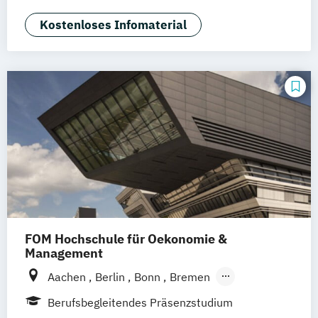
Augsburg
Bielefeld
Braunschweig
Kostenloses Infomaterial
Dresden
Duisburg
Karlsruhe
Köln
Mainz
Münster
Stuttgart
deutschlandweit
Bonn
FOM Hochschule für Oekonomie &
Management
Aachen
Berlin
Bonn
Bremen
Dortmund
Duisburg
Düsseldorf
Essen
Berufsbegleitendes Präsenzstudium
Frankfurt am Main
Hamburg
Hannover