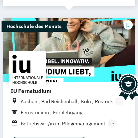
Hochschule des Monats
IU Fernstudium
Aachen
Bad Reichenhall
Köln
Rostock
Freiburg
Kiel
Frankfurt am Main
Fernstudium
Fernlehrgang
Stuttgart
Dresden
Basel
Bielefeld
Betriebswirt/in im Pflegemanagement
Deggendorf
Karlsruhe
Kassel
Ergotherapie
Gerontologie
Oberhausen
Offenbach
Saarbrücken