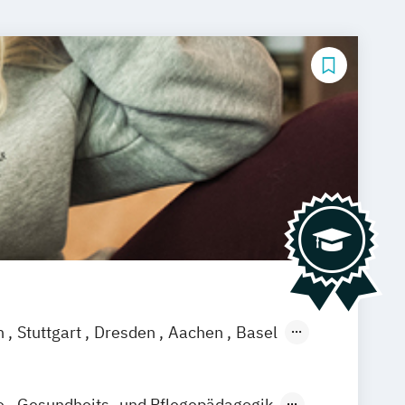
n
Stuttgart
Dresden
Aachen
Basel
ch
Saarbrücken
Neu-Ulm
Graz
agenfurt
Magdeburg
Münster
Trier
e
Gesundheits- und Pflegepädagogik