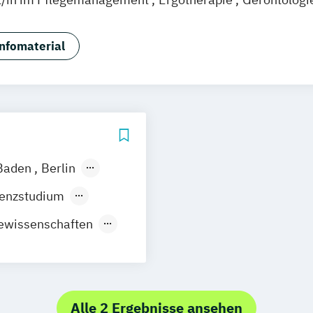
Chemnitz
Linz
deutschlandweit
tsmanagement
Heilpädagogik
International Healthc
agement
Pflegepädagogik
nfomaterial
Baden
Berlin
nover
senzstudium
m
München
ewissenschaften
Regenstauf
stfildern
nt in der
g
Wuppertal
lberg
Alle 2 Ergebnisse ansehen