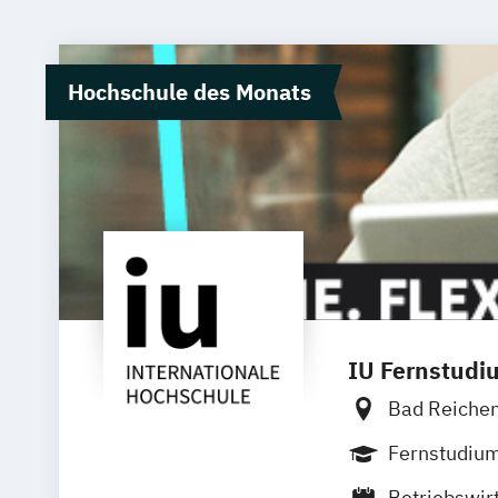
Hochschule des Monats
IU Fernstudi
Bad Reiche
Bielefeld
D
Fernstudiu
Innsbruck
Betriebswir