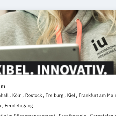
um
nhall
Köln
Rostock
Freiburg
Kiel
Frankfurt am Mai
eggendorf
Karlsruhe
Kassel
Oberhausen
Offenba
m
Fernlehrgang
Wien
Zürich
Augsburg
Freising
Friedrichshafen
Kl
t/in im Pflegemanagement
Ergotherapie
Gerontologi