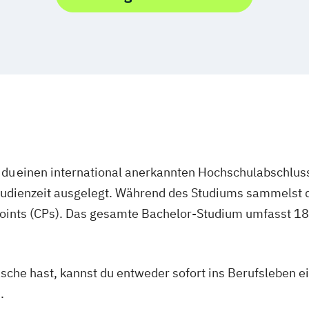
k
chmerztherapie
c Management
ilverfahren
du einen international anerkannten Hochschulabschluss
studienzeit ausgelegt. Während des Studiums sammelst 
oints (CPs). Das gesamte Bachelor-Studium umfasst 180
asche hast, kannst du entweder sofort ins Berufsleben e
.