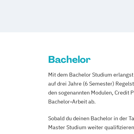
Heil­pädagogik und Inklusive Pädagogi
Komplementäre Heilverfahren in der S
Logopädie
Medical Fitness & Athleti
Medizinalfachberufe
Naturheilkunde und komplementäre He
Osteopathie i.V.
Sozialmanagement
Bachelor
Mit dem Bachelor Studium erlangst 
auf drei Jahre (6 Semester) Regel
den sogenannten Modulen, Credit P
Bachelor-Arbeit ab.
Sobald du deinen Bachelor in der T
Master Studium weiter qualifizieren