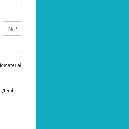
fomaterial
gt auf