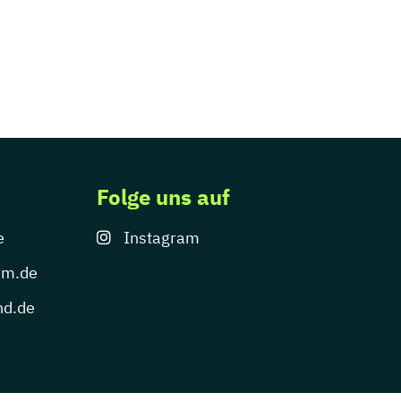
Folge uns auf
e
Instagram
um.de
nd.de