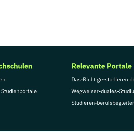
chschulen
Relevante Portale
en
Das-Richtige-studieren.d
 Studienportale
Wegweiser-duales-Studi
Studieren-berufsbegleite