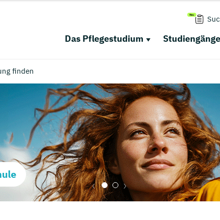
Suc
Das Pflegestudium
Studiengäng
ung finden
hule