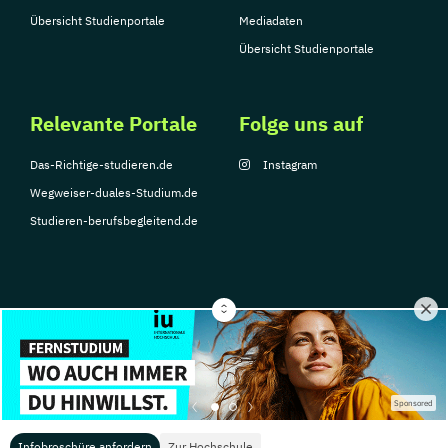
Übersicht Studienportale
Mediadaten
Übersicht Studienportale
Relevante Portale
Folge uns auf
Das-Richtige-studieren.de
Instagram
Wegweiser-duales-Studium.de
Studieren-berufsbegleitend.de
© Copyright 2026, TarGroup Media GmbH
Impressum
Datenschutzerklärung
Nutzungsbedingungen
Barrierefreihe
Sponsored
Infobroschüre anfordern
Zur Hochschule