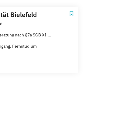
tät Bielefeld
ld
eratung nach §7a SGB XI,...
rgang, Fernstudium