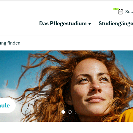
Suc
Das Pflegestudium
Studiengäng
ung finden
hule