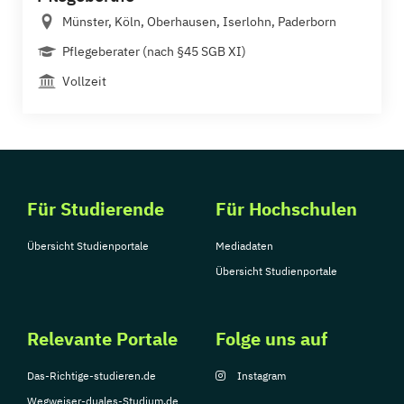
Münster, Köln, Oberhausen, Iserlohn, Paderborn
Pflegeberater (nach §45 SGB XI)
Vollzeit
Für Studierende
Für Hochschulen
Übersicht Studienportale
Mediadaten
Übersicht Studienportale
Relevante Portale
Folge uns auf
Das-Richtige-studieren.de
Instagram
Wegweiser-duales-Studium.de