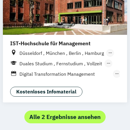
IST-Hochschule für Management
Düsseldorf
München
Berlin
Hamburg
Weil am Rhein
Frankfurt am Main
Essen
Duales Studium
Fernstudium
Vollzeit
Stuttgart
Jena
Innsbruck
Linz
Berufsbegleitendes Präsenzstudium
Digital Transformation Management
Fernlehrgang
(Schwerpunkt Gesundheitsmanagement)
Dualer MBA Health Care Management
Kostenloses Infomaterial
Gesundheitsökonom
MBA Health Care Management
Management im Gesundheitswesen
Alle 2 Ergebnisse ansehen
Prävention