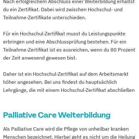
Nach erfolgreichem Abschluss einer Weiterbildung erhältst
Fachkrankenpflege
Schwesternhelferin/Pflegediensthelfer
du ein Zertifikat. Dabei wird zwischen Hochschul- und
Palliative Care
Teilnahme-Zertifikate unterschieden.
Pflege- und Sozialmanager
Pflegefachkraft in der Palliativversorgung
Für ein Hochschul-Zertifikat musst du Leistungspunkte
Pflegehelfer/Pflegeassistent
erbringen und eine Abschlussprüfung bestehen. Für ein
Schmerzmanagement in der Pflege
Teilnahme-Zertifikat ist es ausreichen, wenn du 80 Prozent
Verfahrenspfleger
der Zeit anwesend gewesen bist.
Daher ist ein Hochschul-Zertifikat auf dem Arbeitsmarkt
höher angesehen. Bei uns findest du hauptsächlich
Lehrgänge, die mit einem Hochschul-Zertifikat abschließen
Palliative Care Weiterbildung
Als Palliative Care wird die Pflege von unheilbar kranken
Menschen bezeichnet. Hierbei geht es nicht um die Heilung