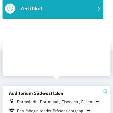
Zertifikat
Auditorium Südwestfalen
Darmstadt
Dortmund
Eisenach
Essen
Fulda
Gießen
Hamburg
Hannover
Berufsbegleitender Präsenzlehrgang