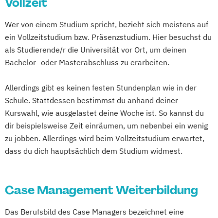
Vollzeit
Case-Management in Gesundheits-
Magdeburg
Mainz
Mannheim
Pflege und für ältere Menschen
Sozial- und Pflegeeinrichtungen
Mönchenglabdach
München
Münster
Wer von einem Studium spricht, bezieht sich meistens auf
Praxisanleitung für Pflegeberufe
Diabetesassistent
Neubrandenburg
Nürnberg
Osnabrück
ein Vollzeitstudium bzw. Präsenzstudium. Hier besuchst du
Qualitätsbeauftragter in Einrichtungen der
Fachkraft für Intensivpflege und
Paderborn
Potsdam
Regensburg
als Studierende/r die Universität vor Ort, um deinen
Pflege
Anästhesie
Bachelor- oder Masterabschluss zu erarbeiten.
Rosenheim
Rostock
Saarbrücken
Verantwortliche Pflegefachkraft nach §71
Fachkraft für Krankenhaushygiene
Schwerin
Siegen
Stralsund
Stuttgart
SGB XI
Geriatrische Pflege
Allerdings gibt es keinen festen Stundenplan wie in der
Suhl
Trier
Tübingen
Ulm
Vechta
Gerontopsychiatrische Pflege
Schule. Stattdessen bestimmst du anhand deiner
Villingen-Schwenningen
Wuppertal
Häusliche psychiatrische
Kurswahl, wie ausgelastet deine Woche ist. So kannst du
Würzburg
Fachkrankenpflege
dir beispielsweise Zeit einräumen, um nebenbei ein wenig
zu jobben. Allerdings wird beim Vollzeitstudium erwartet,
Palliative Care
dass du dich hauptsächlich dem Studium widmest.
Pflege- und Sozialmanager
Pflegefachkraft in der Palliativversorgung
Pflegehelfer/Pflegeassistent
Case Management Weiterbildung
Schmerzmanagement in der Pflege
Verfahrenspfleger
Das Berufsbild des Case Managers bezeichnet eine