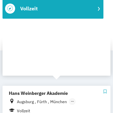
Vollzeit
Hans Weinberger Akademie
Augsburg
Fürth
München
Aschaffenburg
Marktl
Eichstätt
Vollzeit