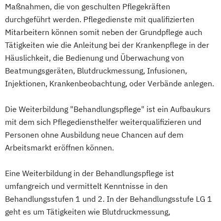
Maßnahmen, die von geschulten Pflegekräften
Qualitätsmanagementbeauftragter in der
durchgeführt werden. Pflegedienste mit qualifizierten
Pflege
Mitarbeitern können somit neben der Grundpflege auch
Sozial- und Pflegehelfer
Tätigkeiten wie die Anleitung bei der Krankenpflege in der
Staatlich anerkannte Fachkraft für
Häuslichkeit, die Bedienung und Überwachung von
Leitungsaufgaben in der Pflege
Beatmungsgeräten, Blutdruckmessung, Infusionen,
Techniken der Behandlungspflege für
Injektionen, Krankenbeobachtung, oder Verbände anlegen.
Pflegehelfer
Verantwortliche Pflegefachkraft für die
Die Weiterbildung "Behandlungspflege" ist ein Aufbaukurs
mit dem sich Pflegediensthelfer weiterqualifizieren und
ambulante und (teil-)stationäre Pflege
Personen ohne Ausbildung neue Chancen auf dem
Vorbereitung für die Eignungsprüfung zur
Arbeitsmarkt eröffnen können.
Erlangung der staatlichen Anerkennung
ausländischer Krankenpflegeausbildungen
Eine Weiterbildung in der Behandlungspflege ist
(gem. §20b KrPflAPrV)
umfangreich und vermittelt Kenntnisse in den
Zukunftsorientierte Pflege und Betreuung
Behandlungsstufen 1 und 2. In der Behandlungsstufe LG 1
behinderter und alter Menschen
geht es um Tätigkeiten wie Blutdruckmessung,