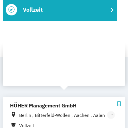
Vollzeit
HÖHER Management GmbH
Berlin
Bitterfeld-Wolfen
Aachen
Aalen
Augsburg
Bayreuth
Bonn
Vollzeit