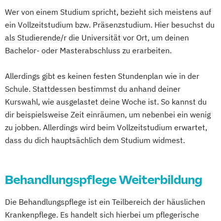
Geprüfter Fachwirt im Gesundheits- und
Wer von einem Studium spricht, bezieht sich meistens auf
Gerontopsychiatrischen Pflege
Sozialwesen (IHK)
ein Vollzeitstudium bzw. Präsenzstudium. Hier besuchst du
(Aufbaukurs)
Hygienebeauftragter in Pflegeeinrichtungen
als Studierende/r die Universität vor Ort, um deinen
Leitende Pflegekraft für teil- und
Bachelor- oder Masterabschluss zu erarbeiten.
vollstationäre Pflege sowie Kurzzeitpflege
Pflegehelfer stationärer und ambulanter
Leitung einer Krankenhausstation oder
Dienst
Allerdings gibt es keinen festen Stundenplan wie in der
eines Wohnbereichs im Pflegeheim
Pflegetherapeut Wunde
Praxisanleiter
Schule. Stattdessen bestimmst du anhand deiner
Leitung eines ambulanten Pflegedienstes
Qualitätsbeauftragter
Wundexperte
Kurswahl, wie ausgelastet deine Woche ist. So kannst du
Mentor und Praxisanleiter
Palliative Care
dir beispielsweise Zeit einräumen, um nebenbei ein wenig
Palliative Care für die Ambulante Pflege
zu jobben. Allerdings wird beim Vollzeitstudium erwartet,
Pflegeberater (nach § 7a SGB XI)
dass du dich hauptsächlich dem Studium widmest.
Pflegedienstleitung
Pflegedienstleitung im ambulanten
Behandlungspflege Weiterbildung
Pflegedienst
Pflegedienstleitung in der häuslichen
Die Behandlungspflege ist ein Teilbereich der häuslichen
Krankenpflege
Krankenpflege. Es handelt sich hierbei um pflegerische
Praxisanleitung in der Altenpflege