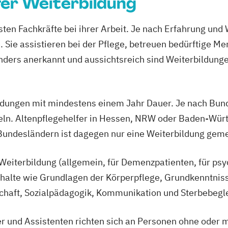
fer Weiterbildung
er Pflege
asten Fachkräfte bei ihrer Arbeit. Je nach Erfahrung un
ungsaufgaben in
 Sie assistieren bei der Pflege, betreuen bedürftige M
flegehelfer
ders anerkannt und aussichtsreich sind Weiterbildungen
e ambulante und
ur Erlangung der
ldungen mit mindestens einem Jahr Dauer. Je nach Bund
r
ln. Altenpflegehelfer in Hessen, NRW oder Baden-Württ
b KrPflAPrV)
Bundesländern ist dagegen nur eine Weiterbildung geme
ng behinderter
 Weiterbildung (allgemein, für Demenzpatienten, für ps
nhalte wie Grundlagen der Körperpflege, Grundkenntniss
chaft, Sozialpädagogik, Kommunikation und Sterbebegle
er und Assistenten richten sich an Personen ohne oder 