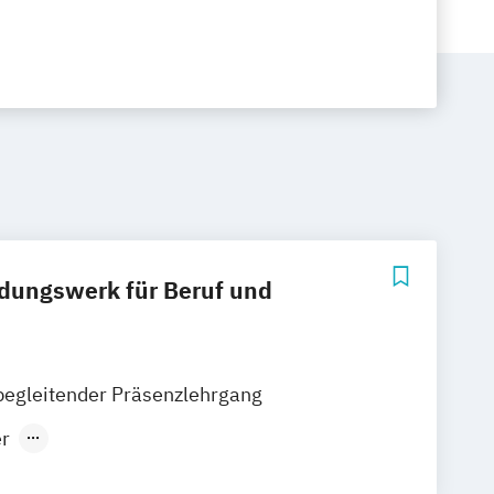
ldungswerk für Beruf und
begleitender Präsenzlehrgang
er
fizierung für zugewanderte