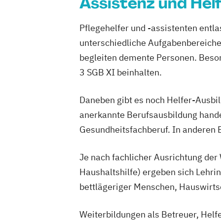
Assistenz und Hel
Qualitätsmanagementbeauftragter in d
Sozial- und Pflegehelfer
Pflegehelfer und -assistenten entl
Staatlich anerkannte Fachkraft für Leit
unterschiedliche Aufgabenbereiche.
der Pflege
Techniken der Behandlungspflege für P
begleiten demente Personen. Beson
Verantwortliche Pflegefachkraft für di
3 SGB XI beinhalten.
(teil-)stationäre Pflege
Vorbereitung für die Eignungsprüfung z
Daneben gibt es noch Helfer-Ausbi
staatlichen Anerkennung ausländische
anerkannte Berufsausbildung hande
Krankenpflegeausbildungen (gem. §20
Gesundheitsfachberuf. In anderen 
Zukunftsorientierte Pflege und Betreuu
und alter Menschen
Je nach fachlicher Ausrichtung der
Haushaltshilfe) ergeben sich Lehri
bettlägeriger Menschen, Hauswirts
Weiterbildungen als Betreuer, Helf