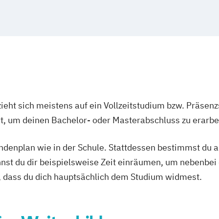
d Sozialwesen
rtenpflege
ungen
r Dienst
ukurs)
r
ationäre Pflege
eines
ieht sich meistens auf ein Vollzeitstudium bzw. Präsenz
Ort, um deinen Bachelor- oder Masterabschluss zu erarbe
tes
Care
tundenplan wie in der Schule. Stattdessen bestimmst du
e
nnst du dir beispielsweise Zeit einräumen, um nebenbei 
gedienstleitung
, dass du dich hauptsächlich dem Studium widmest.
egedienst
Krankenpflege