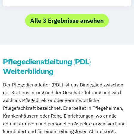
Fachkraft Palliativ Pflege
Demenzfachkraft in der ambulanten und
Lebensbegleitung für demenziell
Fachkraft für
stationären Altenhilfe
veränderte Menschen (Demenzassistenz)
Psychiatrie/Gerontopsychiatrie
Palliativbeauftragte/-r in der ambulanten
Alle 3 Ergebnisse ansehen
Manager der Pflege
Gerontopsychiatrische Fachkraft
und stationären Altenhilfe
Palliative-Care-Assistent
Gerontotherapeut
Hygienebeauftragter
Pflegeberatung in Pflegestationen
Pflegeberater
Pflegedienstleiter
Pflegedienstleiter
Praxisanleiter
Pflegegutachter/Pflegesachverständige
Qualitätsmanagementbeauftragter in der
nach § 53 SGB XI
Pflegedienstleitung (PDL)
Pflege
Pflegegutachter/Pflegesachverständiger
Weiterbildung
Vertiefung und Wiederholung für
Praxisanleiter
Präventionsberater
Pflegedienstleitung
Der Pflegedienstleiter (PDL) ist das Bindeglied zwischen
Qualifikation für Pflegerische Hilfskräfte
Vertiefung und Wiederholung für
der Stationsleitung und der Geschäftsführung und wird
Qualitätsbeauftragter
Qualitätsmanager
auch als Pflegedirektor oder verantwortliche
Wohnbereichsleitung
Wohnbereichsleiter
Pflegefachkraft bezeichnet. Er arbeitet in Pflegeheimen,
Wohnbereichsleiter
Krankenhäusern oder Reha-Einrichtungen, wo er alle
administrativen und personellen Aspekte organisiert und
koordiniert und für einen reibungslosen Ablauf sorgt.