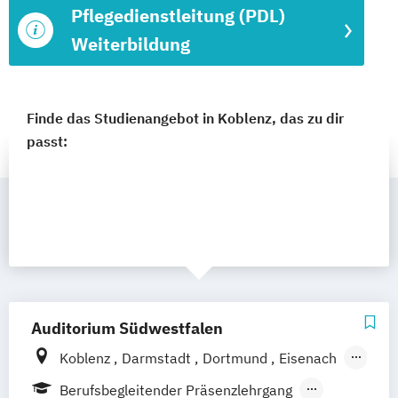
Pflegedienstleitung (PDL)
Weiterbildung
Finde das Studienangebot in Koblenz, das zu dir
passt:
Auditorium Südwestfalen
Koblenz
Darmstadt
Dortmund
Eisenach
Essen
Fulda
Gießen
Hamburg
Berufsbegleitender Präsenzlehrgang