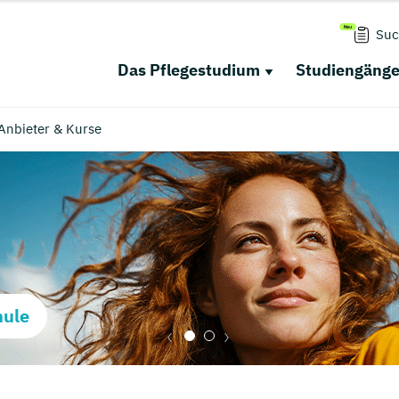
Suc
Das Pflegestudium
Studiengäng
Anbieter & Kurse
hule