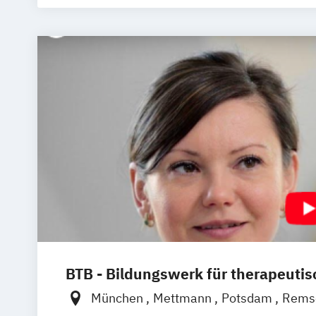
Management im Gesundheitswesen
P
Sporttherapie und Gesundheitsmanag
BTB - Bildungswerk für therapeutis
München
Mettmann
Potsdam
Remsc