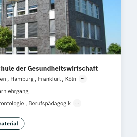
ule der Gesundheitswirtschaft
men
Hamburg
Frankfurt
Köln
zig
Stuttgart
Zürich
Wien
Berlin
ernlehrgang
ontologie
Berufspädagogik
ik & Management
 Kompetenzen für das Altersmanagement
aterial