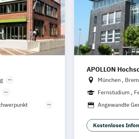
APOLLON Hochsch
g
München
Bre
sen
Stuttgart
Göttingen
Leip
Fernstudium
F
ernlehrgang
chwerpunkt
Angewandte Ger
Berufspädagog
Gerontologie -
Kostenloses Infom
e Management