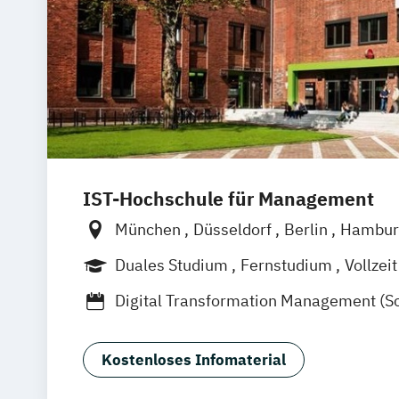
IST-Hochschule für Management
München
Düsseldorf
Berlin
Hambur
Weil am Rhein
Frankfurt am Main
Es
Duales Studium
Fernstudium
Vollzeit
Jena
Innsbruck
Linz
Berufsbegleitendes Präsenzstudium
F
Digital Transformation Management (S
Gesundheitsmanagement)
Dualer MBA Health Care Management
Kostenloses Infomaterial
Gesundheitsökonom
MBA Health Car