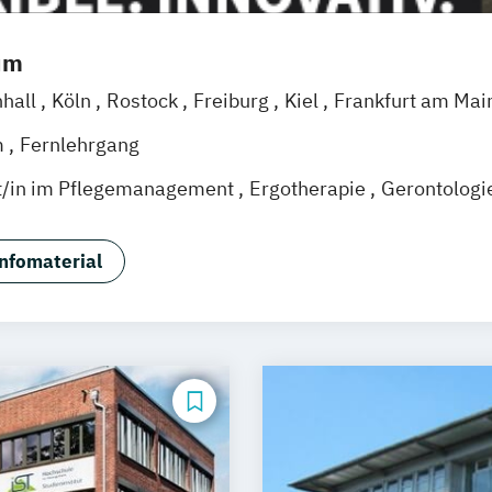
um
nhall
Köln
Rostock
Freiburg
Kiel
Frankfurt am Mai
eggendorf
Karlsruhe
Kassel
Oberhausen
Offenba
m
Fernlehrgang
Wien
Zürich
Augsburg
Freising
Friedrichshafen
Kl
t/in im Pflegemanagement
Ergotherapie
Gerontologi
Chemnitz
Linz
deutschlandweit
tsmanagement
Heilpädagogik
International Healthc
agement
Pflegepädagogik
nfomaterial