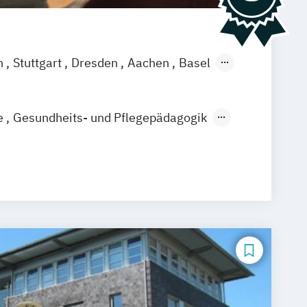
n
Stuttgart
Dresden
Aachen
Basel
ch
Saarbrücken
Neu-Ulm
Graz
agenfurt
Magdeburg
Münster
Trier
e
Gesundheits- und Pflegepädagogik
are Management (DE/EN)
Pflege