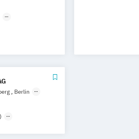
rg
Hamburg
burg
Horstmar
ns
Nürnberg
uslichen
 XI
AG
berg
Berlin
g
ck
Hannover
)
seldorf
Köln
esen (IHK)
g
Pinneberg