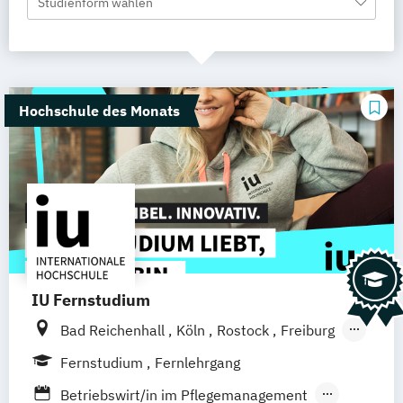
Studienform wählen
Hochschule des Monats
IU Fernstudium
Bad Reichenhall
Köln
Rostock
Freiburg
Kiel
Frankfurt am Main
Stuttgart
Fernstudium
Fernlehrgang
Dresden
Aachen
Basel
Bielefeld
Betriebswirt/in im Pflegemanagement