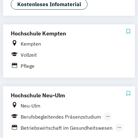
Gesundheits- und Pflegepädagogik
Kostenloses Infomaterial
Neu-Ulm
Graz
Innsbruck
Wien
Zürich
Gesundheitsmanagement
Heilpädagogik
Augsburg
Freising
Friedrichshafen
International Healthcare Management
Klagenfurt
Magdeburg
Münster
Trier
(DE/EN)
Würzburg
Chemnitz
Linz
Hochschule Kempten
Pflege
Pflegemanagement
deutschlandweit
Kempten
Pflegepädagogik
Vollzeit
Pflege
Hochschule Neu-Ulm
Neu-Ulm
Berufsbegleitendes Präsenzstudium
Vollzeit
Betriebswirtschaft im Gesundheitswesen
Führung und Management im