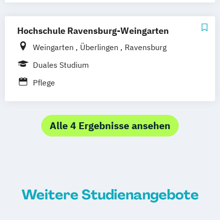
Gesundheitswesen
Health Information Management
Hochschule Ravensburg-Weingarten
(International)
Weingarten
Überlingen
Ravensburg
Informationsmanagement im
Duales Studium
Gesundheitswesen
Management für Gesundheits- und
Pflege
Pflegeberufe
Alle 4 Ergebnisse ansehen
Weitere Studienangebote