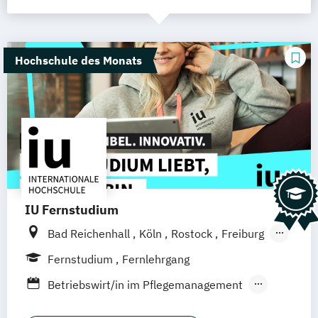
Hochschule des Monats
IU Fernstudium
Bad Reichenhall
Köln
Rostock
Freiburg
Kiel
Frankfurt am Main
Stuttgart
Fernstudium
Fernlehrgang
Dresden
Aachen
Basel
Bielefeld
Betriebswirt/in im Pflegemanagement
Deggendorf
Karlsruhe
Kassel
Ergotherapie
Gerontologie
Oberhausen
Offenbach
Saarbrücken