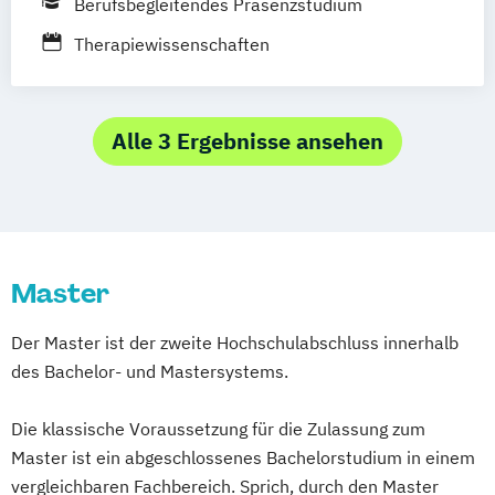
Berufsbegleitendes Präsenzstudium
Heil­pädagogik und Inklusive Pädagogik
Online-Campus
Heidelberg
Komplementäre Heilverfahren in der
Therapiewissenschaften
Schmerztherapie
Logopädie
Medical Fitness & Athletic Management
Alle 3 Ergebnisse ansehen
Medizinalfachberufe
Naturheilkunde und komplementäre
Heilverfahren
Osteopathie i.V.
Sozialmanagement
Master
Der Master ist der zweite Hochschulabschluss innerhalb
des Bachelor- und Mastersystems.
Die klassische Voraussetzung für die Zulassung zum
Master ist ein abgeschlossenes Bachelorstudium in einem
vergleichbaren Fachbereich. Sprich, durch den Master