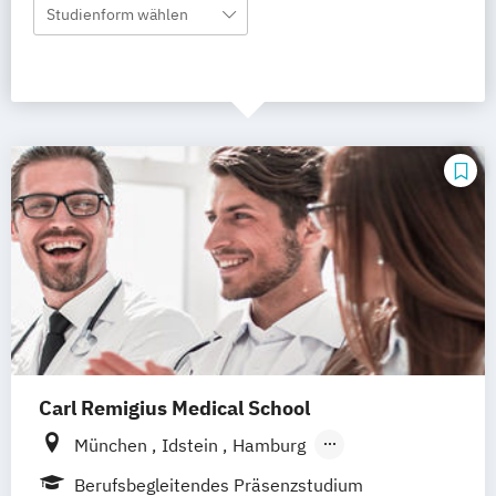
Studienform wählen
Carl Remigius Medical School
München
Idstein
Hamburg
Frankfurt am Main
Hannover
Leipzig
Berufsbegleitendes Präsenzstudium