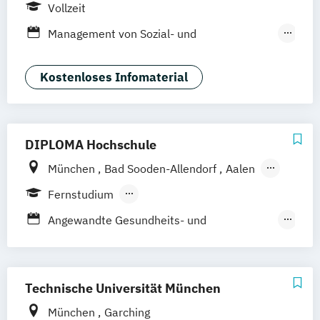
Vollzeit
Management von Sozial- und
Gesundheitsbetrieben
Pflegepädagogik
Kostenloses Infomaterial
Pflegewissenschaft - Innovative
Versorgungskonzepte
Pflege
DIPLOMA Hochschule
München
Bad Sooden-Allendorf
Aalen
Baden-Baden
Berlin
Bonn
Fernstudium
Friedrichshafen
Hamburg
Hannover
Berufsbegleitendes Präsenzstudium
Angewandte Gesundheits- und
Heilbronn
Kassel
Leipzig
Mannheim
Duales Studium
Vollzeit
Therapiewissenschaften
Bochum
Kaiserslautern
Wiesbaden
Ergotherapie
Regenstauf
Dresden
Hoyerswerda
Frühpädagogik – Leitung und Management
Technische Universität München
Magdeburg
Ostfildern
in der frühkindlichen Bildung
Schwentinental / Kiel
Stein / Nürnberg
München
Garching
Gesundheitsmanagement