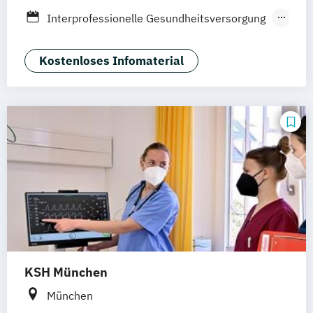
Düsseldorf
Köln
Braunschweig
Interprofessionelle Gesundheitsversorgung
Heidelberg
in der Pädiatrie
Medizin- und Pflegepädagogik
Kostenloses Infomaterial
KSH München
München