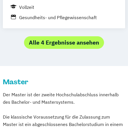
Wuppertal
Prichsenstadt
Vollzeit
Heil­pädagogik und Inklusive Pädagogik
Online-Campus
Heidelberg
Komplementäre Heilverfahren in der
Gesundheits- und Pflegewissenschaft
Schmerztherapie
(Lehramt)
Logopädie
Medical Fitness & Athletic Management
Alle 4 Ergebnisse ansehen
Medizinalfachberufe
Naturheilkunde und komplementäre
Heilverfahren
Osteopathie i.V.
Sozialmanagement
Master
Der Master ist der zweite Hochschulabschluss innerhalb
des Bachelor- und Mastersystems.
Die klassische Voraussetzung für die Zulassung zum
Master ist ein abgeschlossenes Bachelorstudium in einem