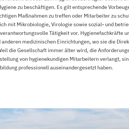
Care
r Hygiene zu beschäftigen. Es gilt entsprechende Vorb
e
ichtigen Maßnahmen zu treffen oder Mitarbeiter zu sch
gedienstleitung
ch mit Mikrobiologie, Virologie sowie sozial- und betri
egedienst
Krankenpflege
e verantwortungsvolle Tätigkeit vor. Hygienefachkräfte 
anderen medizinischen Einrichtungen, wo sie die Direk
er Pflege
il die Gesellschaft immer älter wird, die Anforderung
tellung von hygienekundigen Mitarbeitern verlangt, sind 
ungsaufgaben in
bildung professionell auseinandergesetzt haben.
flegehelfer
e ambulante und
ur Erlangung der
r
b KrPflAPrV)