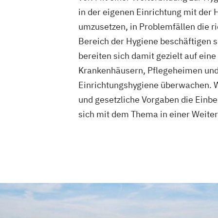
Mentor und Praxisanleiter
Palliative 
in der eigenen Einrichtung mit de
Palliative Care für die Ambulante Pfleg
umzusetzen, in Problemfällen die r
Pflegeberater (nach § 7a SGB XI)
Pfle
Bereich der Hygiene beschäftigen si
Pflegedienstleitung im ambulanten Pfl
Pflegedienstleitung in der häuslichen 
bereiten sich damit gezielt auf ein
Praxisanleitung in der Altenpflege
Krankenhäusern, Pflegeheimen und 
Qualitätsmanagementbeauftragter in d
Einrichtungshygiene überwachen. We
Sozial- und Pflegehelfer
und gesetzliche Vorgaben die Einbes
Staatlich anerkannte Fachkraft für Leit
sich mit dem Thema in einer Weiter
der Pflege
Techniken der Behandlungspflege für P
Verantwortliche Pflegefachkraft für di
(teil-)stationäre Pflege
Vorbereitung für die Eignungsprüfung z
staatlichen Anerkennung ausländische
Krankenpflegeausbildungen (gem. §20