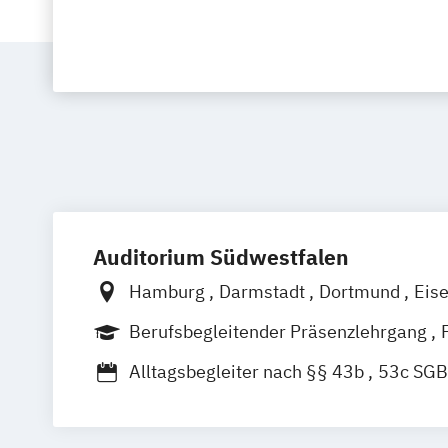
Auditorium Südwestfalen
Hamburg
Darmstadt
Dortmund
Eis
Fulda
Gießen
Hannover
Kassel
Ko
Berufsbegleitender Präsenzlehrgang
Mannheim
Münster
Siegen
Trier
Vollzeit
Alltagsbegleiter nach §§ 43b
53c SGB
Besondere Kenntnisse in der Gerontops
Fachexperte für Palliative Care