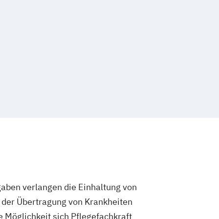
ement-Beauftragte*r
 Pflegefachkraft
aben in Pflege- und
ichtungen
gaben verlangen die Einhaltung von
e der Übertragung von Krankheiten
e Möglichkeit sich Pflegefachkraft