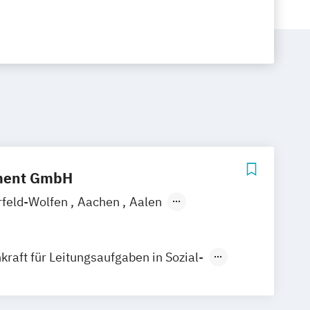
ment GmbH
rfeld-Wolfen
Aachen
Aalen
euth
Berlin
Bonn
Braunschweig
rhaven
Celle
Chemnitz
Cottbus
raft für Leitungsaufgaben in Sozial-
esden
Duisburg
Düsseldorf
d Pflegeeinrichtungen
furt
Frankfurt am Main
Freiburg
 Intensivpflege und Heimbeatmung
ießen
Göttingen
Hamm
Hannover