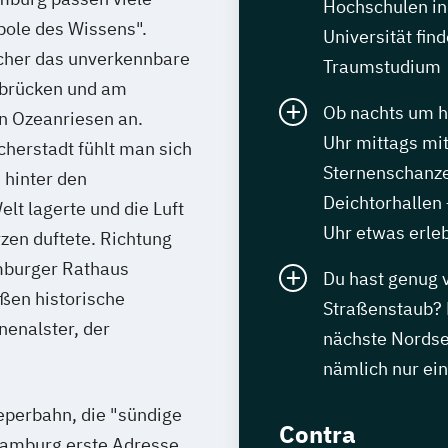
Hochschulen in
pole des Wissens".
Universität find
cher das unverkennbare
Traumstudium
sbrücken und am
Ob nachts um h
n Ozeanriesen an.
Uhr mittags mit
herstadt fühlt man sich
Sternenschanze
 hinter den
Deichtorhallen
lt lagerte und die Luft
Uhr etwas erle
zen duftete. Richtung
mburger Rathaus
Du hast genug
aßen historische
Straßenstaub? 
enalster, der
nächste Nordse
nämlich nur ei
eeperbahn, die "sündige
Contra
Hamburg erste Adresse.