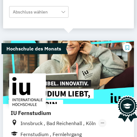
Abschluss wählen
Hochschule des Monats
IU Fernstudium
Innsbruck
Bad Reichenhall
Köln
Rostock
Freiburg
Kiel
Fernstudium
Fernlehrgang