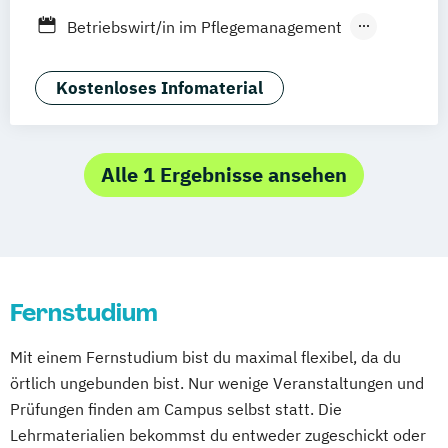
Frankfurt am Main
Stuttgart
Dresden
Betriebswirt/in im Pflegemanagement
Aachen
Basel
Bielefeld
Deggendorf
Ergotherapie
Gerontologie
Karlsruhe
Kassel
Oberhausen
Gesundheits- und Pflegepädagogik
Kostenloses Infomaterial
Offenbach
Saarbrücken
Neu-Ulm
Graz
Gesundheitsmanagement
Heilpädagogik
Wien
Zürich
Augsburg
Freising
International Healthcare Management
Friedrichshafen
Klagenfurt
Magdeburg
(DE/EN)
Alle 1 Ergebnisse ansehen
Münster
Trier
Würzburg
Chemnitz
Pflege
Pflegemanagement
Linz
deutschlandweit
Pflegepädagogik
Fernstudium
Mit einem Fernstudium bist du maximal flexibel, da du
örtlich ungebunden bist. Nur wenige Veranstaltungen und
Prüfungen finden am Campus selbst statt. Die
Lehrmaterialien bekommst du entweder zugeschickt oder