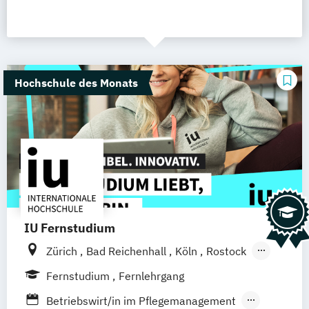
Hochschule des Monats
IU Fernstudium
Zürich
Bad Reichenhall
Köln
Rostock
Freiburg
Kiel
Frankfurt am Main
Fernstudium
Fernlehrgang
Stuttgart
Dresden
Aachen
Basel
Betriebswirt/in im Pflegemanagement