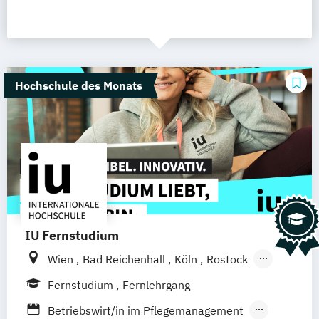
Hochschule des Monats
IU Fernstudium
Wien
Bad Reichenhall
Köln
Rostock
Freiburg
Kiel
Frankfurt am Main
Fernstudium
Fernlehrgang
Stuttgart
Dresden
Aachen
Basel
Betriebswirt/in im Pflegemanagement