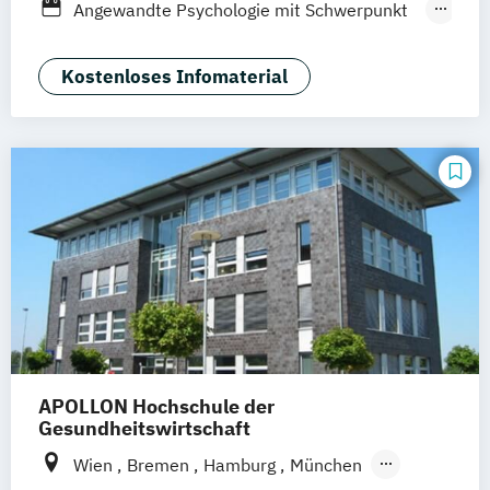
Angewandte Psychologie mit Schwerpunkt
Leipzig
Mannheim
Wertheim
Gerontopsychologie
Frankfurt am Main
Hamm
Zürich
Fürth
Digital Health Management
Kostenloses Infomaterial
Inklusion und Teilhabe
Management im Gesundheitswesen
Pflege
Praxis- und Versorgungsmanagement
Soziale Arbeit
Soziale Arbeit im Online-Abendstudium
Sozialmanagement
APOLLON Hochschule der
Gesundheitswirtschaft
Wien
Bremen
Hamburg
München