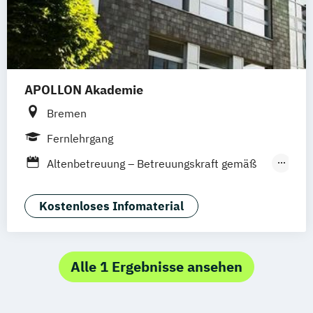
APOLLON Akademie
Bremen
Fernlehrgang
Altenbetreuung – Betreuungskraft gemäß
§§ 43b
53b SGB XI
Altenpflegemanagement
Kostenloses Infomaterial
Aromatherapie
Demenzbegleitung für Angehörige und
Ehrenamtliche
Alle 1 Ergebnisse ansehen
Fachkraft in der häuslichen Pflege
Geprüfte*r Fachpraktiker*in für Massage