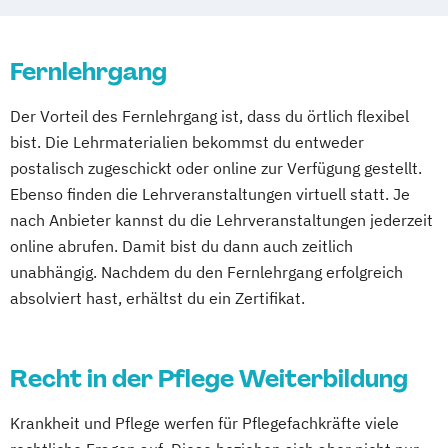
Wellness und Prävention
Geprüfte*r Pflegeberater*in nach § 7a SGB
Fernlehrgang
XI
Geprüfte/-r Pflegeberater/-in nach §7a
Der Vorteil des Fernlehrgang ist, dass du örtlich flexibel
SGB XI
bist. Die Lehrmaterialien bekommst du entweder
Geprüfter Präventionsberater*in &
postalisch zugeschickt oder online zur Verfügung gestellt.
Gesundheitscoach
Ebenso finden die Lehrveranstaltungen virtuell statt. Je
Medizinische Assistance
nach Anbieter kannst du die Lehrveranstaltungen jederzeit
Menschen mit Demenz professionell
online abrufen. Damit bist du dann auch zeitlich
begleiten
unabhängig. Nachdem du den Fernlehrgang erfolgreich
Palliativbegleiter/in
Praxismanagement
absolviert hast, erhältst du ein Zertifikat.
Teamleitung in der ambulanten Pflege
Tiergestützte Intervention
Recht in der Pflege Weiterbildung
Wohnbereichsleitung
Krankheit und Pflege werfen für Pflegefachkräfte viele