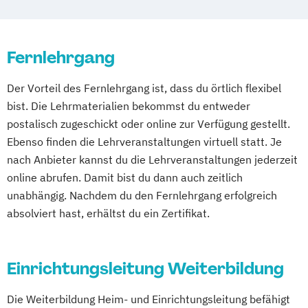
Gerontopsychiatrie
Pain / Spezielle Schmerzpflege
Heim- und Enrichtungsleiter
Palliative Care
Hygienebeauftragter
Fernlehrgang
Pflege nach Qualifikationsniveau 2 (QN 2)
Lebensbegleitung für demenziell
Pflegeberater*in nach § 45 SGB XI
Der Vorteil des Fernlehrgang ist, dass du örtlich flexibel
veränderte Menschen (Demenzassistenz)
Pflegedienstleitung (PDL)
bist. Die Lehrmaterialien bekommst du entweder
Manager der Pflege
Pflegefachassistenz (HKP-Assistenzkraft
postalisch zugeschickt oder online zur Verfügung gestellt.
Palliative-Care-Assistent
Hamburg)
Ebenso finden die Lehrveranstaltungen virtuell statt. Je
Pflegeberatung in Pflegestationen
Praxisanleiter*in
nach Anbieter kannst du die Lehrveranstaltungen jederzeit
Pflegedienstleiter
Praxisanleiter
Qualitätsmanagement-Beauftragte*r
online abrufen. Damit bist du dann auch zeitlich
Qualitätsmanagementbeauftragter in der
Verantwortliche Pflegefachkraft
unabhängig. Nachdem du den Fernlehrgang erfolgreich
Pflege
Verwaltungsaufgaben in Pflege- und
absolviert hast, erhältst du ein Zertifikat.
Vertiefung und Wiederholung für
Betreuungseinrichtungen
Pflegedienstleitung
Einrichtungsleitung Weiterbildung
Vertiefung und Wiederholung für
Wohnbereichsleitung
Die Weiterbildung Heim- und Einrichtungsleitung befähigt
Wohnbereichsleiter