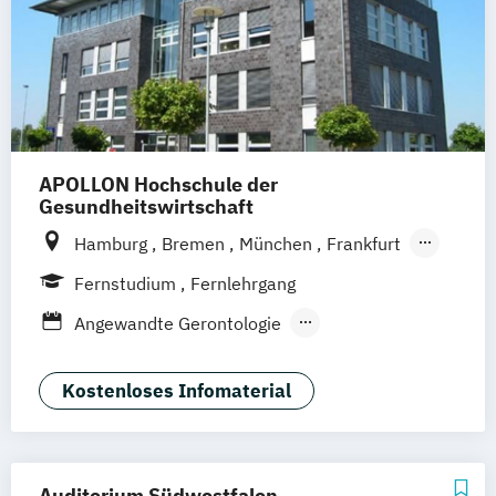
APOLLON Hochschule der
Gesundheitswirtschaft
Hamburg
Bremen
München
Frankfurt
Köln
Göttingen
Leipzig
Stuttgart
Fernstudium
Fernlehrgang
Zürich
Wien
Berlin
Angewandte Gerontologie
Berufspädagogik
Berufspädagogik & Management
Kostenloses Infomaterial
Gerontologie - Kompetenzen für das
Altersmanagement
Gesundheitstechnologie-Management
Auditorium Südwestfalen