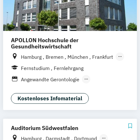
APOLLON Hochschule der
Gesundheitswirtschaft
Hamburg
Bremen
München
Frankfurt
Köln
Göttingen
Leipzig
Stuttgart
Fernstudium
Fernlehrgang
Zürich
Wien
Berlin
Angewandte Gerontologie
Berufspädagogik
Berufspädagogik & Management
Kostenloses Infomaterial
Gerontologie - Kompetenzen für das
Altersmanagement
Gesundheitstechnologie-Management
Auditorium Südwestfalen
Gesundheitsökonomie
Hamburg
Darmstadt
Dortmund