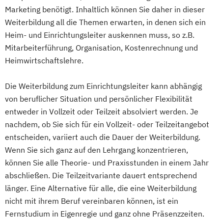
Hygienebeauftragter in der Pflege
Verantwortliche Pflegefachkraft
Marketing benötigt. Inhaltlich können Sie daher in dieser
Koordinierende Fachpflegekraft in der
Verwaltungsaufgaben in Pflege- und
Weiterbildung all die Themen erwarten, in denen sich ein
Gerontopsychiatrischen Pflege
Betreuungseinrichtungen
Heim- und Einrichtungsleiter auskennen muss, so z.B.
(Aufbaukurs)
Mitarbeiterführung, Organisation, Kostenrechnung und
Leitende Pflegekraft für teil- und
Heimwirtschaftslehre.
vollstationäre Pflege sowie Kurzzeitpflege
Die Weiterbildung zum Einrichtungsleiter kann abhängig
Leitung einer Krankenhausstation oder
von beruflicher Situation und persönlicher Flexibilität
eines Wohnbereichs im Pflegeheim
entweder in Vollzeit oder Teilzeit absolviert werden. Je
Leitung eines ambulanten Pflegedienstes
nachdem, ob Sie sich für ein Vollzeit- oder Teilzeitangebot
Mentor und Praxisanleiter
Palliative Care
entscheiden, variiert auch die Dauer der Weiterbildung.
Palliative Care für die Ambulante Pflege
Wenn Sie sich ganz auf den Lehrgang konzentrieren,
Pflegeberater (nach § 7a SGB XI)
können Sie alle Theorie- und Praxisstunden in einem Jahr
Pflegedienstleitung
abschließen. Die Teilzeitvariante dauert entsprechend
Pflegedienstleitung im ambulanten
länger. Eine Alternative für alle, die eine Weiterbildung
Pflegedienst
nicht mit ihrem Beruf vereinbaren können, ist ein
Pflegedienstleitung in der häuslichen
Fernstudium in Eigenregie und ganz ohne Präsenzzeiten.