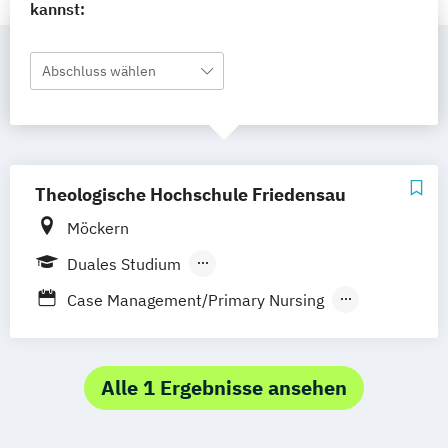
kannst:
Abschluss wählen
Theologische Hochschule Friedensau
Möckern
Duales Studium
Berufsbegleitendes Präsenzstudium
Case Management/Primary Nursing
Vollzeit
Evidence basiertes Pflegehandeln /
Berufsbegleitender Präsenzlehrgang
Nationale Expertenstandards /
Assessmentverfahren
Alle 1 Ergebnisse ansehen
Gesundheits- und Pflegewissenschaften
Pflegefachliches Handeln wissenschaftlich