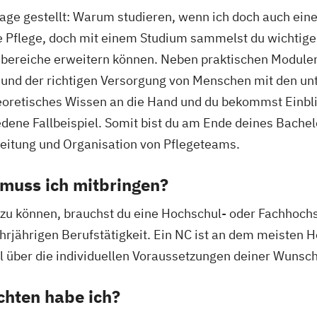
 Frage gestellt: Warum studieren, wenn ich doch auch e
ie Pflege, doch mit einem Studium sammelst du wichtige 
tsbereiche erweitern können. Neben praktischen Modul
n und der richtigen Versorgung von Menschen mit den u
heoretisches Wissen an die Hand und du bekommst Einbli
edene Fallbeispiel. Somit bist du am Ende deines Bache
Leitung und Organisation von Pflegeteams.
muss ich mitbringen?
 zu können, brauchst du eine Hochschul- oder Fachhoc
rjährigen Berufstätigkeit. Ein NC ist an dem meisten Ho
al über die individuellen Voraussetzungen deiner Wuns
chten habe ich?