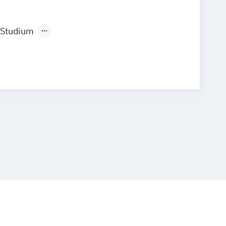
 Studium
ndes Präsenzstudium
punkt: Community Health Nursing/
ng
punkt: Praxisentwicklung