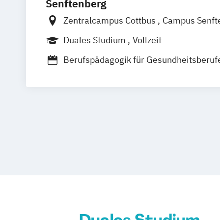
Senftenberg
Zentralcampus Cottbus
Campus Senft
Campus Cottbus-Sachsendorf
Duales Studium
Vollzeit
Berufspädagogik für Gesundheitsberuf
Pflegewissenschaft