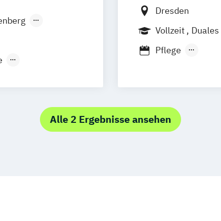
Dresden
enberg
Vollzeit
Duales
Berufsbegleite
Pflege
e
Pflege – Schwer
Advanced Nursi
Pflege – Schwer
Alle 2 Ergebnisse ansehen