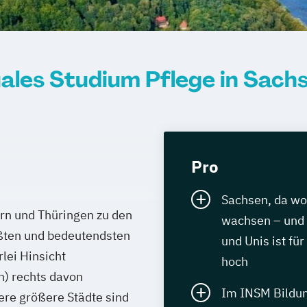
ales Studium Pflege in Sach
Pro
Sachsen, da w
rn und Thüringen zu den
wachsen – und 
ößten und bedeutendsten
und Unis ist fü
rlei Hinsicht
hoch
h) rechts davon
Im INSM Bildu
re größere Städte sind