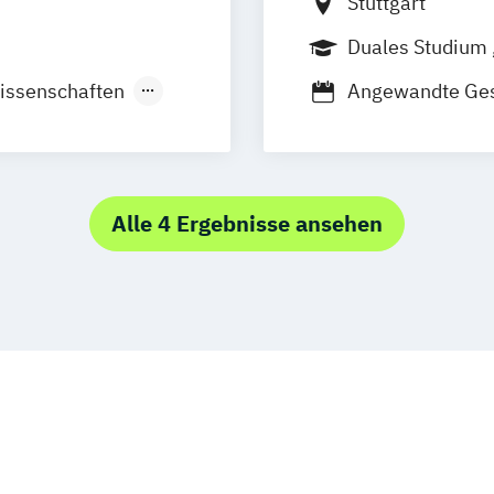
Stuttgart
Duales Studium
issenschaften
Angewandte Ges
Angewandte Pfl
gung
BWL-Gesundhei
Alle 4 Ergebnisse ansehen