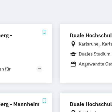
erg -
Duale Hochschul
Karlsruhe
Karl
Duales Studium
Angewandte Gesu
n für
Geburtshilfe
rgung
erg - Mannheim
Duale Hochschul