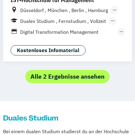
IST-Hochschule für Management
Düsseldorf
München
Berlin
Hamburg
Weil am Rhein
Frankfurt am Main
Essen
Duales Studium
Fernstudium
Vollzeit
Stuttgart
Jena
Innsbruck
Linz
Berufsbegleitendes Präsenzstudium
Digital Transformation Management
Fernlehrgang
(Schwerpunkt Gesundheitsmanagement)
Dualer MBA Health Care Management
Kostenloses Infomaterial
Gesundheitsökonom
MBA Health Care Management
Management im Gesundheitswesen
Alle 2 Ergebnisse ansehen
Prävention
Sporttherapie und
Gesundheitsmanagement
Duales Studium
Bei einem dualen Studium studierst du an der Hochschule