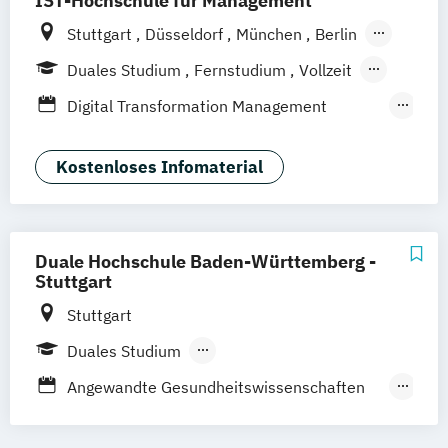
IST-Hochschule für Management
Stuttgart
Düsseldorf
München
Berlin
Hamburg
Weil am Rhein
Duales Studium
Fernstudium
Vollzeit
Frankfurt am Main
Essen
Jena
Berufsbegleitendes Präsenzstudium
Digital Transformation Management
Innsbruck
Linz
Fernlehrgang
(Schwerpunkt Gesundheitsmanagement)
Dualer MBA Health Care Management
Kostenloses Infomaterial
Gesundheitsökonom
MBA Health Care Management
Management im Gesundheitswesen
Duale Hochschule Baden-Württemberg -
Prävention
Stuttgart
Sporttherapie und
Stuttgart
Gesundheitsmanagement
Duales Studium
Berufsbegleitendes Präsenzstudium
Angewandte Gesundheitswissenschaften
für Pflege
Angewandte Pflegewissenschaft