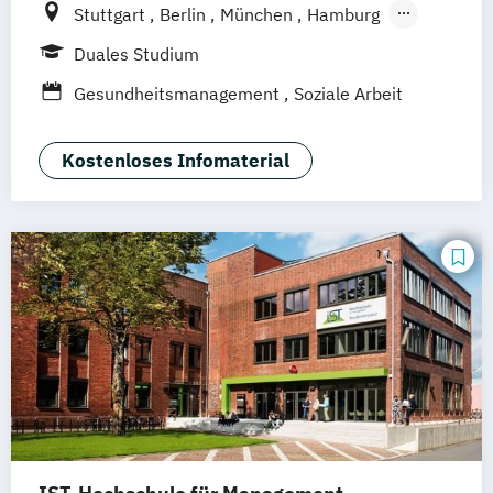
Stuttgart
Berlin
München
Hamburg
Frankfurt am Main
Düsseldorf
Bremen
Duales Studium
Erfurt
Nürnberg
Hannover
Dortmund
Gesundheitsmanagement
Soziale Arbeit
Mannheim
Leipzig
Online-Campus
Augsburg
Bielefeld
Braunschweig
Kostenloses Infomaterial
Dresden
Duisburg
Karlsruhe
Köln
Mainz
Münster
Aachen
deutschlandweit
Bonn