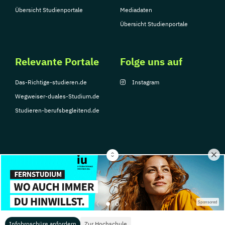
Übersicht Studienportale
Mediadaten
Übersicht Studienportale
Relevante Portale
Folge uns auf
Das-Richtige-studieren.de
Instagram
Wegweiser-duales-Studium.de
Studieren-berufsbegleitend.de
© Copyright 2026, TarGroup Media GmbH
Impressum
Datenschutzerklärung
Nutzungsbedingungen
Barrierefreihe
Sponsored
Infobroschüre anfordern
Zur Hochschule