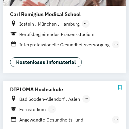
Carl Remigius Medical School
Idstein
München
Hamburg
Frankfurt am Main
Hannover
Leipzig
Berufsbegleitendes Präsenzstudium
Düsseldorf
Köln
Braunschweig
Interprofessionelle Gesundheitsversorgung
Heidelberg
in der Pädiatrie
Medizin- und Pflegepädagogik
Kostenloses Infomaterial
DIPLOMA Hochschule
Bad Sooden-Allendorf
Aalen
Baden-Baden
Berlin
Bonn
Fernstudium
Friedrichshafen
Hamburg
Hannover
Berufsbegleitendes Präsenzstudium
Angewandte Gesundheits- und
Heilbronn
Kassel
Leipzig
Mannheim
Duales Studium
Vollzeit
Therapiewissenschaften