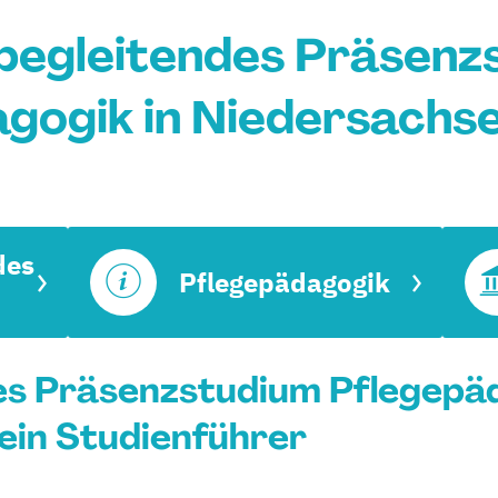
begleitendes Präsenz
gogik in Niedersachs
des
Pflegepädagogik
es Präsenzstudium Pflegepäd
ein Studienführer