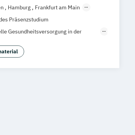
en
Hamburg
Frankfurt am Main
zig
Düsseldorf
Köln
Braunschweig
ndes Präsenzstudium
elle Gesundheitsversorgung in der
legepädagogik
aterial