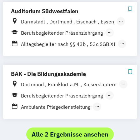
Auditorium Südwestfalen
Darmstadt
Dortmund
Eisenach
Essen
Fulda
Gießen
Hamburg
Hannover
Berufsbegleitender Präsenzlehrgang
Kassel
Koblenz
Köln
Mannheim
Fernlehrgang
Vollzeit
Alltagsbegleiter nach §§ 43b
53c SGB XI
Münster
Siegen
Trier
Besondere Kenntnisse in der
Gerontopsychiatrie
Fachexperte für Palliative Care
BAK - Die Bildungsakademie
Fachkraft für Dokumentation und
Dortmund
Frankfurt a.M.
Kaiserslautern
Pflegeeinstufung
Karlsruhe
Kassel
Koblenz
Köln
Berufsbegleitender Präsenzlehrgang
Fachkraft für Pflege- und Sozialberatung
Nürmbrecht
Siegen
Vollzeit
Fachkraft für außerklinische Intensivpflege
Ambulante Pflegedienstleitung
Ambulanter Pflegedienstleiter
Fachwirt Pflegedienstleitung in der
Betreuungsassistent inkl. Fachkraft für
Altenpflege
Demenzbetreuung
Alle 2 Ergebnisse ansehen