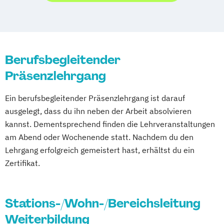
Gerontopsychiatrische Fachkraft
Case-Management /
Handlungskompetenzen in der
Präventionsbeauftragter
Gerontopsychiatrie
Einrichtungsleiter
Heim- und Enrichtungsleiter
Fachkraft Neurologische Pflege
Hygienebeauftragter
Berufsbegleitender
Fachkraft Palliativ Pflege
Lebensbegleitung für demenziell
Präsenzlehrgang
Fachkraft für
veränderte Menschen (Demenzassistenz)
Psychiatrie/Gerontopsychiatrie
Ein berufsbegleitender Präsenzlehrgang ist darauf
Manager der Pflege
Gerontopsychiatrische Fachkraft
ausgelegt, dass du ihn neben der Arbeit absolvieren
Palliative-Care-Assistent
Gerontotherapeut
Hygienebeauftragter
kannst. Dementsprechend finden die Lehrveranstaltungen
Pflegeberatung in Pflegestationen
Pflegeberater
Pflegedienstleiter
am Abend oder Wochenende statt. Nachdem du den
Pflegedienstleiter
Praxisanleiter
Pflegegutachter/Pflegesachverständige
Lehrgang erfolgreich gemeistert hast, erhältst du ein
Qualitätsmanagementbeauftragter in der
nach § 53 SGB XI
Zertifikat.
Pflege
Pflegegutachter/Pflegesachverständiger
Vertiefung und Wiederholung für
Praxisanleiter
Präventionsberater
Pflegedienstleitung
Qualifikation für Pflegerische Hilfskräfte
Stations-/Wohn-/Bereichsleitung
Vertiefung und Wiederholung für
Qualitätsbeauftragter
Qualitätsmanager
Weiterbildung