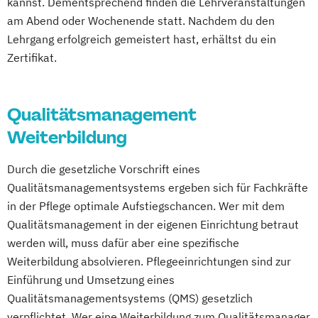
kannst. Dementsprechend finden die Lehrveranstaltungen
(IHK)
am Abend oder Wochenende statt. Nachdem du den
Hygienebeauftragter
Lehrgang erfolgreich gemeistert hast, erhältst du ein
PDL - Leitungsaufgaben in
Zertifikat.
Pflegediensteinrichtungen
PDL - Pflegemanagementpflichtfortbildung
Qualitätsmanagement
Pflegeberater nach § 45 SGB XI
Weiterbildung
Praxisanleiter für Gesundheitsfachberufe
Qualifizierung zum/r Heimleiter/in
Durch die gesetzliche Vorschrift eines
Qualitätsmanagementsystems ergeben sich für Fachkräfte
Qualitätsbeauftragter
in der Pflege optimale Aufstiegschancen. Wer mit dem
Schwerstpflege und Gerontopsychiatrie
Qualitätsmanagement in der eigenen Einrichtung betraut
werden will, muss dafür aber eine spezifische
Weiterbildung absolvieren. Pflegeeinrichtungen sind zur
Einführung und Umsetzung eines
Qualitätsmanagementsystems (QMS) gesetzlich
verpflichtet. Wer eine Weiterbildung zum Qualitätsmanager