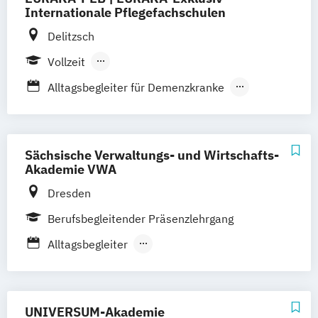
Internationale Pflegefachschulen
Delitzsch
Vollzeit
Berufsbegleitender Präsenzlehrgang
Alltagsbegleiter für Demenzkranke
Hygienebeauftragter in Pflegeeinrichtungen
Intensivpflegefachkraft (160h) gemäß S2
Sächsische Verwaltungs- und Wirtschafts-
Linie und DIGAB Vorgaben
Akademie VWA
Intensivpflegefachkraft (50h) gemäß S2
Dresden
Linie und DIGAB Vorgaben
Berufsbegleitender Präsenzlehrgang
Mentor / Praxisanleiter (auf Grundlage der
Alltagsbegleiter
SächsGfbWBG)
Alltagsgestalter für geriatrische Pflege und
Palliative Care für Pflegeeinrichtungen
Betreuung
Pflegeassistent
Pflegedienstleiter
Grundkurs Betreuungsrecht
Qualifizierung zum Heimleiter (nach § 3
UNIVERSUM-Akademie