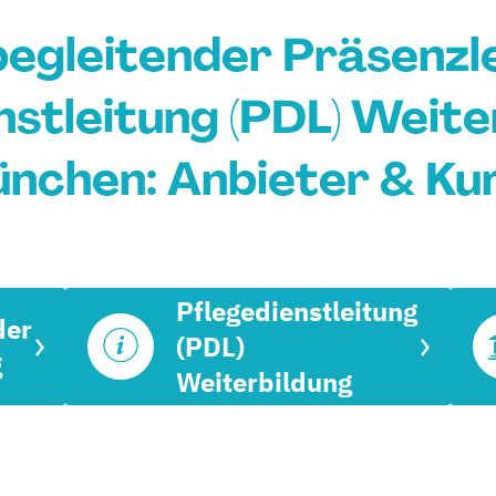
egleitender Präsenz
stleitung (PDL) Weite
nchen: Anbieter & Ku
Pflegedienstleitung
der
(PDL)
g
Weiterbildung