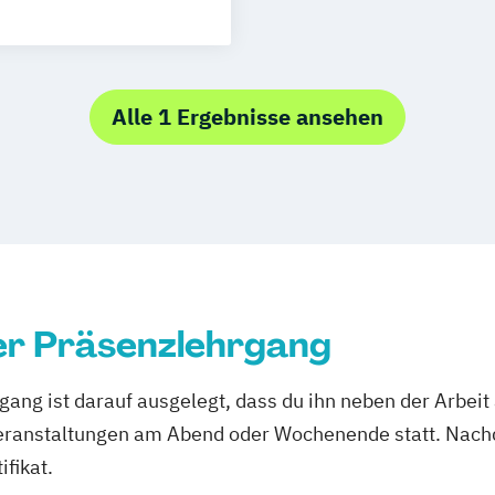
axisanleitungen
ach § 6 der
Alle 1 Ergebnisse ansehen
(DKG)
nach § 6 der
 71 SGB XI
er Präsenzlehrgang
ang ist darauf ausgelegt, dass du ihn neben der Arbeit
eranstaltungen am Abend oder Wochenende statt. Nach
ifikat.