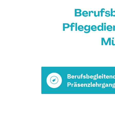
Berufsb
Pflegedien
Mü
Berufsbegleiten
Präsenzlehrgan