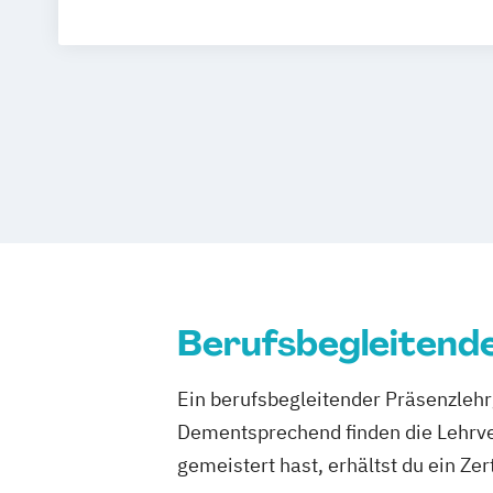
Berufspädagogische Fortbildung für Pr
Fachbereichsleitung Wundversorgung n
Rahmenempfehlungen zur HKP
Fachkoordinator/in für Adipositas
Leitung einer Station/eines Bereiches 
Pflegedienstleitung
Pflegefachperson für Wundversorgung 
Rahmenempfehlungen zur HKP
Praxisanleitung
Verantwortliche Pflegefachkraft nach §
Berufsbegleitend
Ein berufsbegleitender Präsenzlehrg
Dementsprechend finden die Lehrv
gemeistert hast, erhältst du ein Zert