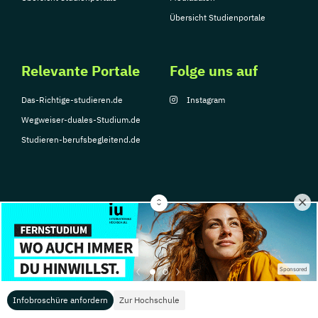
Übersicht Studienportale
Relevante Portale
Folge uns auf
Das-Richtige-studieren.de
Instagram
Wegweiser-duales-Studium.de
Studieren-berufsbegleitend.de
© Copyright 2026, TarGroup Media GmbH
Impressum
Datenschutzerklärung
Nutzungsbedingungen
Barrierefreihe
Sponsored
Infobroschüre anfordern
Zur Hochschule