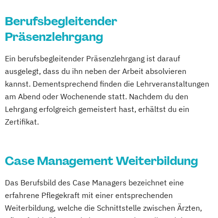
(DKG)
Berufsbegleitender
Pflegedienstleitung
Präsenzlehrgang
Pflegefachperson für Wundversorgung nach
§ 6 der Rahmenempfehlungen zur HKP
Ein berufsbegleitender Präsenzlehrgang ist darauf
Praxisanleitung
ausgelegt, dass du ihn neben der Arbeit absolvieren
Verantwortliche Pflegefachkraft nach § 71
kannst. Dementsprechend finden die Lehrveranstaltungen
SGB XI
am Abend oder Wochenende statt. Nachdem du den
Lehrgang erfolgreich gemeistert hast, erhältst du ein
Zertifikat.
Case Management Weiterbildung
Das Berufsbild des Case Managers bezeichnet eine
erfahrene Pflegekraft mit einer entsprechenden
Weiterbildung, welche die Schnittstelle zwischen Ärzten,