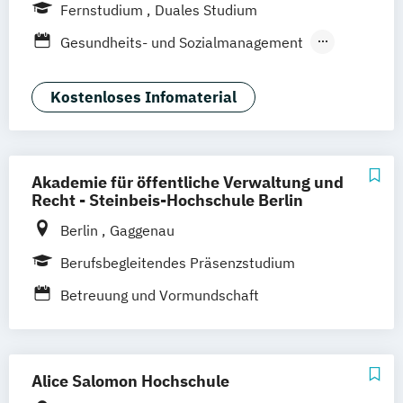
Studienzentrum Düsseldorf
Fernstudium
Duales Studium
Studienzentrum Hamburg
Gesundheits- und Sozialmanagement
Studienzentrum München
Management im Gesundheitswesen
Studienzentrum Stuttgart
Pflegemanagement
Kostenloses Infomaterial
Studienzentrum Nürnberg
Therapie- und Pflegewissenschaften dual
Studienzentrum Kassel
Therapie- und Pflegewissenschaften für
Studienzentrum Essen
Berufserfahrene
Studienzentrum Heilbronn
Akademie für öffentliche Verwaltung und
Recht - Steinbeis-Hochschule Berlin
Studienzentrum Künzelsau
Studienzentrum Würzburg
Berlin
Gaggenau
Studienzentrum Graz
Berufsbegleitendes Präsenzstudium
Studienzentrum Linz
Betreuung und Vormundschaft
Studienzentrum Wien
Studienzentrum Feldkirch
Studienzentrum Hamburg Logistik-Bachelor
Alice Salomon Hochschule