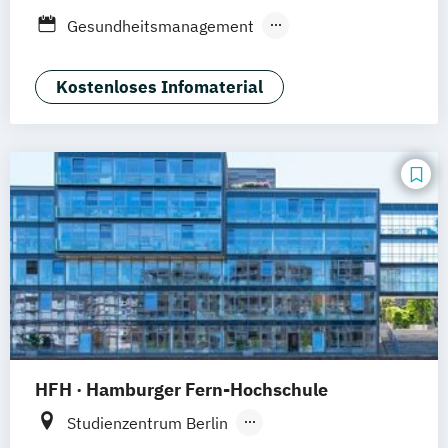
Düsseldorf
München
Dortmund
Bonn
Gesundheitsmanagement
Nürnberg
Rechtliche Betreuung
Soziale Arbeit
Sozialmanagement
Kostenloses Infomaterial
HFH · Hamburger Fern-Hochschule
Studienzentrum Berlin