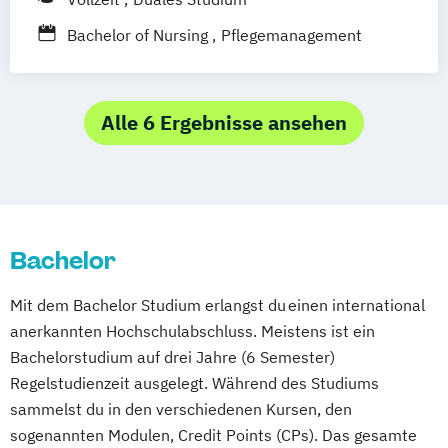
Heil­pädagogik und Inklusive Pädagogik
Heidelberg
Komplementäre Heilverfahren in der
Bachelor of Nursing
Pflegemanagement
Schmerztherapie
Logopädie
Medical Fitness & Athletic Management
Alle 6 Ergebnisse ansehen
Medizinalfachberufe
Naturheilkunde und komplementäre
Heilverfahren
Osteopathie i.V.
Sozialmanagement
Bachelor
Mit dem Bachelor Studium erlangst du einen international
anerkannten Hochschulabschluss. Meistens ist ein
Bachelorstudium auf drei Jahre (6 Semester)
Regelstudienzeit ausgelegt. Während des Studiums
sammelst du in den verschiedenen Kursen, den
sogenannten Modulen, Credit Points (CPs). Das gesamte