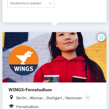
Studienform wählen
WINGS-Fernstudium
Berlin
Wismar
Stuttgart
Hannover
Leipzig
Frankfurt am Main
Hamburg
Fernstudium