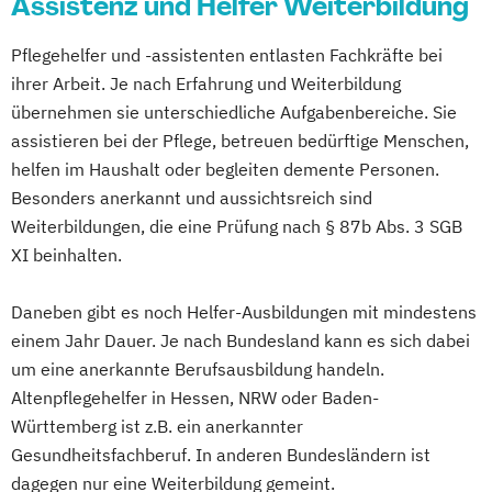
Assistenz und Helfer Weiterbildung
Case-Management in Gesundheits-
Magdeburg
Mainz
Mannheim
Lebensbegleitung für demenziell
Sozial- und Pflegeeinrichtungen
Mönchenglabdach
München
Münster
Pflegehelfer und -assistenten entlasten Fachkräfte bei
veränderte Menschen (Demenzassistenz)
Diabetesassistent
Neubrandenburg
Nürnberg
Osnabrück
ihrer Arbeit. Je nach Erfahrung und Weiterbildung
Manager der Pflege
Fachkraft für Intensivpflege und
Paderborn
Potsdam
Regensburg
übernehmen sie unterschiedliche Aufgabenbereiche. Sie
Palliative-Care-Assistent
Anästhesie
assistieren bei der Pflege, betreuen bedürftige Menschen,
Rosenheim
Rostock
Saarbrücken
Pflegeberatung in Pflegestationen
Fachkraft für Krankenhaushygiene
helfen im Haushalt oder begleiten demente Personen.
Schwerin
Siegen
Stralsund
Stuttgart
Pflegedienstleiter
Praxisanleiter
Geriatrische Pflege
Besonders anerkannt und aussichtsreich sind
Suhl
Trier
Tübingen
Ulm
Vechta
Qualitätsmanagementbeauftragter in der
Gerontopsychiatrische Pflege
Weiterbildungen, die eine Prüfung nach § 87b Abs. 3 SGB
Villingen-Schwenningen
Wuppertal
Pflege
Häusliche psychiatrische
XI beinhalten.
Würzburg
Vertiefung und Wiederholung für
Fachkrankenpflege
Pflegedienstleitung
Daneben gibt es noch Helfer-Ausbildungen mit mindestens
Palliative Care
Vertiefung und Wiederholung für
einem Jahr Dauer. Je nach Bundesland kann es sich dabei
Pflege- und Sozialmanager
Wohnbereichsleitung
um eine anerkannte Berufsausbildung handeln.
Pflegefachkraft in der Palliativversorgung
Altenpflegehelfer in Hessen, NRW oder Baden-
Wohnbereichsleiter
Pflegehelfer/Pflegeassistent
Württemberg ist z.B. ein anerkannter
Schmerzmanagement in der Pflege
Gesundheitsfachberuf. In anderen Bundesländern ist
Verfahrenspfleger
dagegen nur eine Weiterbildung gemeint.