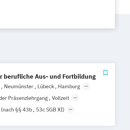
ür berufliche Aus- und Fortbildung
g
Neumünster
Lübeck
Hamburg
nder Präsenzlehrgang
Vollzeit
 (nach §§ 43b
53c SGB XI)
in der Gerontopsychiatrien Pflege
legeeinheit / Verantwortliche