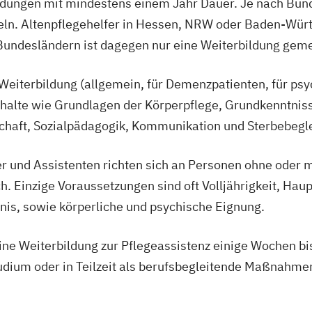
ldungen mit mindestens einem Jahr Dauer. Je nach Bund
ln. Altenpflegehelfer in Hessen, NRW oder Baden-Württ
Bundesländern ist dagegen nur eine Weiterbildung geme
 Weiterbildung (allgemein, für Demenzpatienten, für ps
nhalte wie Grundlagen der Körperpflege, Grundkenntniss
chaft, Sozialpädagogik, Kommunikation und Sterbebegle
er und Assistenten richten sich an Personen ohne oder 
h. Einzige Voraussetzungen sind oft Volljährigkeit, Haup
is, sowie körperliche und psychische Eignung.
ine Weiterbildung zur Pflegeassistenz einige Wochen b
tudium oder in Teilzeit als berufsbegleitende Maßnahmen