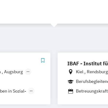
IBAF - Institut f
n
Augsburg
Kiel
Rendsbur
g
Bremen
Norderstedt
Berufsbegleite
us
Deggendorf
Fernlehrgang
ben in Sozial-
Betreuungskraft
n/Leer
Erfurt
Fachpflegekraft 
era
Gießen
eimbeatmung
Leitung einer Pf
er
Heilbronn