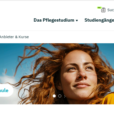
Suc
Das Pflegestudium
Studiengäng
 Anbieter & Kurse
hule