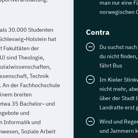
man nur eine F
norwegischen O
 als 30.000 Studenten
Contra
Schleswig-Holstein hat
Du suchst nach 
t Fakultäten der
du nicht finde
U) sind Theologie,
fährt Bus
ozialwissenschaften,
ssenschaft, Technik
Im Kieler Stink
. An der Fachhochschule
nicht mehr, abe
einem breiten
über der Stadt
etwa 35 Bachelor- und
Landratte erst
ngebote und
Wind und Regen
n Informatik und
und Jammern ken
nwesen, Soziale Arbeit