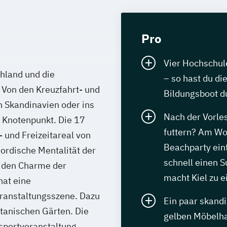
Pro
Vier Hochschule
chland und die
– so hast du di
 Von den Kreuzfahrt- und
Bildungsboot du
h Skandinavien oder ins
Nach der Vorle
r Knotenpunkt. Die 17
futtern? Am Wo
- und Freizeitareal von
Beachparty ei
 nordische Mentalität der
schnell einen 
 den Charme der
macht Kiel zu e
hat eine
ranstaltungsszene. Dazu
Ein paar skand
tanischen Gärten. Die
gelben Möbelhau
sportveranstaltung.