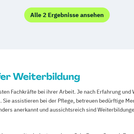
(nach §§ 43b
Pflegefachkraft
arlsruhe
undheits-
Palliative Care
agdeburg
Alle 2 Ergebnisse ansehen
tesassistent
München
hesie
Osnabrück
iatrische Pflege
senheim
gen
Stralsund
pflege
Vechta
ager
ürzburg
ung
fer Weiterbildung
rfahrenspfleger
asten Fachkräfte bei ihrer Arbeit. Je nach Erfahrung un
 Sie assistieren bei der Pflege, betreuen bedürftige M
ders anerkannt und aussichtsreich sind Weiterbildungen