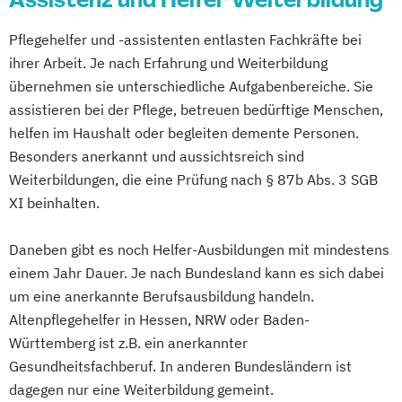
Villingen-Schwenningen
Wuppertal
Häusliche psychiatrische
Würzburg
Pflegehelfer und -assistenten entlasten Fachkräfte bei
Fachkrankenpflege
ihrer Arbeit. Je nach Erfahrung und Weiterbildung
Palliative Care
übernehmen sie unterschiedliche Aufgabenbereiche. Sie
Pflege- und Sozialmanager
assistieren bei der Pflege, betreuen bedürftige Menschen,
Pflegefachkraft in der Palliativversorgung
helfen im Haushalt oder begleiten demente Personen.
Pflegehelfer/Pflegeassistent
Besonders anerkannt und aussichtsreich sind
Schmerzmanagement in der Pflege
Weiterbildungen, die eine Prüfung nach § 87b Abs. 3 SGB
Verfahrenspfleger
XI beinhalten.
Daneben gibt es noch Helfer-Ausbildungen mit mindestens
einem Jahr Dauer. Je nach Bundesland kann es sich dabei
um eine anerkannte Berufsausbildung handeln.
Altenpflegehelfer in Hessen, NRW oder Baden-
Württemberg ist z.B. ein anerkannter
Gesundheitsfachberuf. In anderen Bundesländern ist
dagegen nur eine Weiterbildung gemeint.