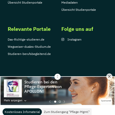
Übersicht Studienportale
Mediadaten
Übersicht Studienportale
Relevante Portale
Folge uns auf
Das-Richtige-studieren.de
Instagram
Wegweiser-duales-Studium.de
Studieren-berufsbegleitend.de
© Copyright 2026, TarGroup Media GmbH
Impressum
Datenschutzerklärung
Nutzungsbedingungen
Barrierefreihe
Mehr anzeigen
Sponsored
Kostenloses Infomaterial
Zum Studiengang "Pflege-Mgmt."