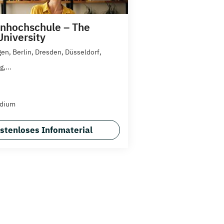
nhochschule – The
University
gen, Berlin, Dresden, Düsseldorf,
,...
udium
stenloses Infomaterial