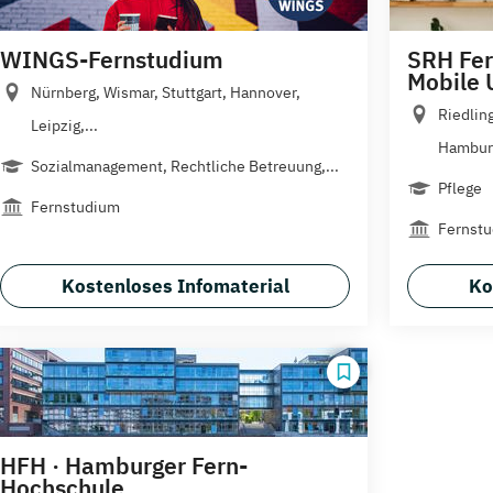
WINGS-Fernstudium
SRH Fer
Mobile 
Nürnberg, Wismar, Stuttgart, Hannover,
Riedlin
Leipzig,...
Hamburg
Sozialmanagement, Rechtliche Betreuung,...
Pflege
Fernstudium
Fernst
Kostenloses Infomaterial
Ko
HFH · Hamburger Fern-
Hochschule