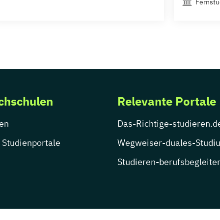
Fernst
chschulen
Relevante Portale
en
Das-Richtige-studieren.d
 Studienportale
Wegweiser-duales-Studi
Studieren-berufsbegleite