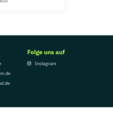
udium
Folge uns auf
e
Instagram
um.de
nd.de