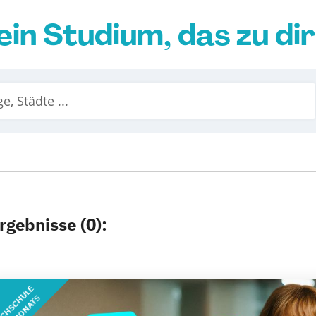
ein Studium, das zu di
rgebnisse (0):
CHSCHULE
DES MONATS