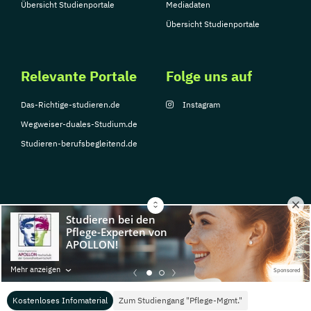
Übersicht Studienportale
Mediadaten
Übersicht Studienportale
Relevante Portale
Folge uns auf
Das-Richtige-studieren.de
Instagram
Wegweiser-duales-Studium.de
Studieren-berufsbegleitend.de
© Copyright 2026, TarGroup Media GmbH
Impressum
Datenschutzerklärung
Nutzungsbedingungen
Barrierefreihe
Mehr anzeigen
Sponsored
Kostenloses Infomaterial
Zum Studiengang "Pflege-Mgmt."