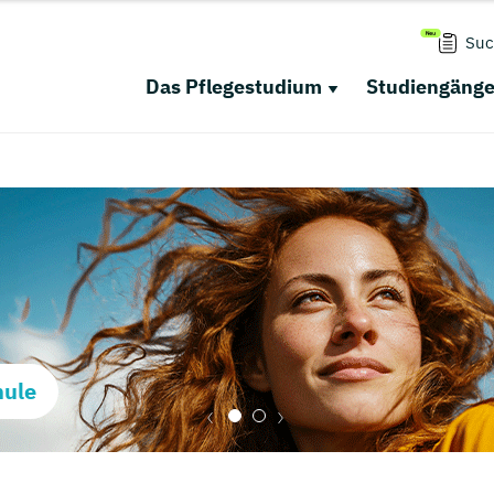
Suc
Das Pflegestudium
Studiengäng
hule