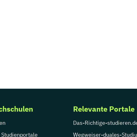
chschulen
Relevante Portale
en
Das-Richtige-studieren.d
 Studienportale
Wegweiser-duales-Studi